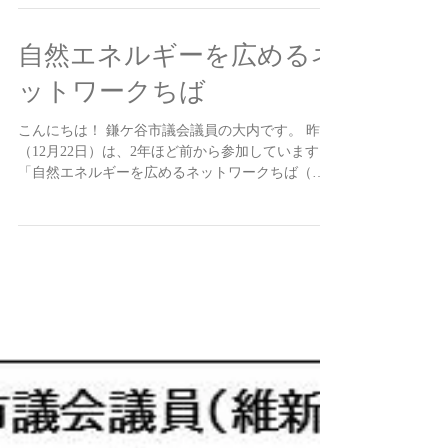
初めてづくしの議会で戸惑いながらも何とか走り
抜...
自然エネルギーを広めるネ
ットワークちば
こんにちは！ 鎌ケ谷市議会議員の大内です。 昨日
（12月22日）は、2年ほど前から参加しています
「自然エネルギーを広めるネットワークちば（通
称Renet Chiba）」の定例会と忘年会に参加してま
いりました。http://www.renet-chiba.net/...