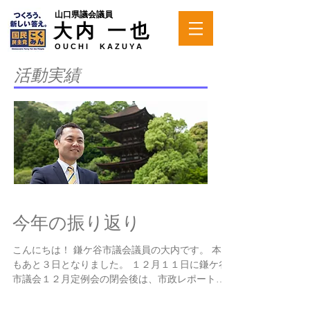
山口県議会議員
大内 一也
O U C H I K A Z U Y A
活動実績
今年の振り返り
こんにちは！ 鎌ケ谷市議会議員の大内です。 本年
もあと３日となりました。 １２月１１日に鎌ケ谷
市議会１２月定例会の閉会後は、市政レポートを
作成し、駅立ちと近隣訪問の毎日でした。 ２０１
５年を振り返りますと、４月２６日の当選以来、