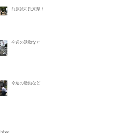
前原誠司氏来県！
今週の活動など
今週の活動など
hive