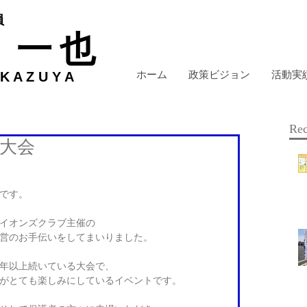
員
 一也
ホーム
政策ビジョン
活動実
 A Z U Y A
Rec
大会
です。 
イオンズクラブ主催の 
営のお手伝いをしてまいりました。 
年以上続いている大会で、 
がとても楽しみにしているイベントです。 