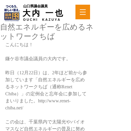
山口県議会議員
大内 一也
O U C H I K A Z U Y A
自然エネルギーを広めるネ
ットワークちば
こんにちは！ 
鎌ケ谷市議会議員の大内です。 
昨日（12月22日）は、2年ほど前から参
加しています「自然エネルギーを広め
るネットワークちば（通称Renet 
Chiba）」の定例会と忘年会に参加して
まいりました。http://www.renet-
chiba.net/ 
この会は、千葉県内で太陽光やバイオ
マスなど自然エネルギーの普及に努め