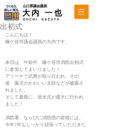
山口県議会議員
大内 一也
O U C H I K A Z U Y A
出初式
こんにちは！
鎌ケ谷市議会議員の大内です。
本日は、午前中、鎌ケ谷市消防出初式
に参加してまいりました！
アリーナで式典が執り行われ、その
後、園児のかわいい太鼓などが披露さ
れました。
そして最後に、放水式が盛大に行われ
ました！
消防署、ならびに消防団の皆様には、
今年1年もしっかり頑張っていただきた