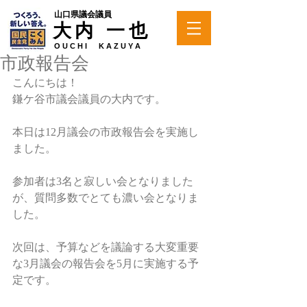
山口県議会議員
大内 一也
O U C H I K A Z U Y A
市政報告会
こんにちは！
鎌ケ谷市議会議員の大内です。
本日は12月議会の市政報告会を実施し
ました。
参加者は3名と寂しい会となりました
が、質問多数でとても濃い会となりま
した。
次回は、予算などを議論する大変重要
な3月議会の報告会を5月に実施する予
定です。