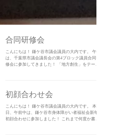
合同研修会
こんにちは！ 鎌ケ谷市議会議員の大内です。 午後
は、千葉県市議会議長会の第4ブロック議員合同研
修会に参加してきました！ 「地方創生」をテーマ
に日本創生会議の増田寛也議長に講義いただきま
した。 少子高齢化が問題となっていますが、推計
によると2040年には、2010年と比べて...
初顔合わせ会
こんにちは！ 鎌ケ谷市議会議員の大内です。 本
日、午前中は、鎌ケ谷市身体障がい者福祉会新年
初顔合わせに参加しました！ これまで何度か書面