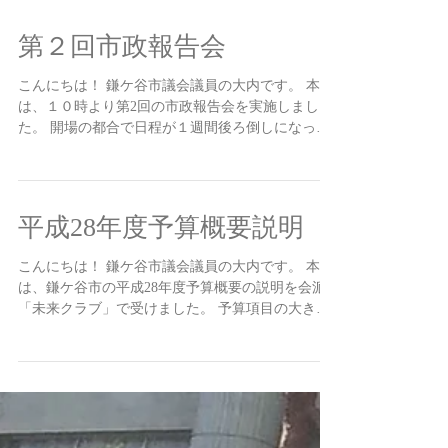
などでご連絡をいただいておりましたが、会長の
鮫島様など関係者に初めてお会いさせていただ
き、ご挨拶などさせていただきました。...
第２回市政報告会
こんにちは！ 鎌ケ谷市議会議員の大内です。 本日
は、１０時より第2回の市政報告会を実施しまし
た。 開場の都合で日程が１週間後ろ倒しになった
ことに加え、当日キャンセルの方もおり、参加者
は１名と少々寂しい報告会になりました。...
平成28年度予算概要説明
こんにちは！ 鎌ケ谷市議会議員の大内です。 本日
は、鎌ケ谷市の平成28年度予算概要の説明を会派
「未来クラブ」で受けました。 予算項目の大きな
ポイントは、後期基本計画に定める目標達成に向
けた取り組みとして、「１．地震・災害に強い街
づくり」「２．子育て世代に優しい街づくり」
「３...